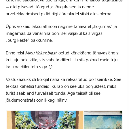
kalleima saadaoleva telefoniga, ära kõnni rahakott tagataskus
– olid piisavad. Jõugud ja jõugukesed ja nende
arveteklaarimised pidid riigi äärealadel siiski alles olema.
Üpris võikaid laksu all noori nägime tänavatel „hõljumas“ ja
magamas. Ja vanalinna põhilisel väljakul käis vilgas
„purgikeste“ pakkumine.
Enne reisi
Minu Kolumbiast
loetud kõnekäänd tänavaslängis:
kui tuju pole kiita, siis vaheta diilerit. Ju siis polnud meie tujul
ka ilma diileriteta viga 🙃.
Vastukaaluks oli kõikjal näha ka relvastatud politseinikke. See
tekitas kahetisi tundeid. Küllap on see üks põhjustest, miks
turist saab end turvaliselt tunda. Aga teisalt oli see
jõudemonstratsioon ikkagi häiriv.