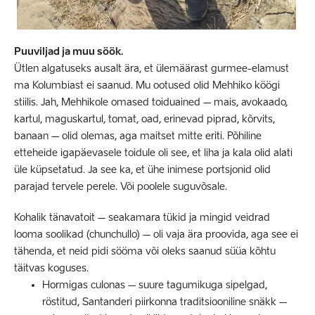
Puuviljad ja muu söök.
Ütlen algatuseks ausalt ära, et ülemäärast gurmee-elamust
ma Kolumbiast ei saanud. Mu ootused olid Mehhiko köögi
stiilis. Jah, Mehhikole omased toiduained – mais, avokaado,
kartul, maguskartul, tomat, oad, erinevad piprad, kõrvits,
banaan – olid olemas, aga maitset mitte eriti. Põhiline
etteheide igapäevasele toidule oli see, et liha ja kala olid alati
üle küpsetatud. Ja see ka, et ühe inimese portsjonid olid
parajad tervele perele. Või poolele suguvõsale.
Kohalik tänavatoit – seakamara tükid ja mingid veidrad
looma soolikad (chunchullo) – oli vaja ära proovida, aga see ei
tähenda, et neid pidi sööma või oleks saanud süüa kõhtu
täitvas koguses.
Hormigas culonas – suure tagumikuga sipelgad,
röstitud, Santanderi piirkonna traditsiooniline snäkk –