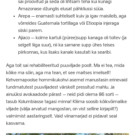
sai proovitud ja seda oli lihtsam teha kui kunagi
Amazonase džunglis elusat pähkliussi süüa.
Arepa – enamasti suhteliselt kuiv ja igav maisileib, aga
võrreldes Guatemala tortillaga või Etioopia injeraga
siiski parem.
Ajiaco – kolme kartuli (püree)supp kanaga oli toitev (ja
selgelt liiga suur), nii ka sarnane supp ühes teises
piirkonnas, kus lisaks kanale kasutati ka searibi.
Aga toit sai rehabiliteeritud puuviljade poolt. Ma ei tea, mida
kõike ma sõin, aga ma tean, et see maitses imeliselt!
Kehvemapoolse hommikukohvi asemel manustasin erinevaid
tundmatutest puuviljadest värskelt pressitud mahlu. Ja
ainuüksi avokaadode pärast – neid pidi olema 86 sorti –
tasub Kolumbiasse tagasi minna! Kliima soosib kõikvõimalike
viljade (välja arvatud mangostan, on vist selline kirjapilt?)
valmimist aastaringselt. Vaid viinamarjad ei pidavat seal
kasvama.