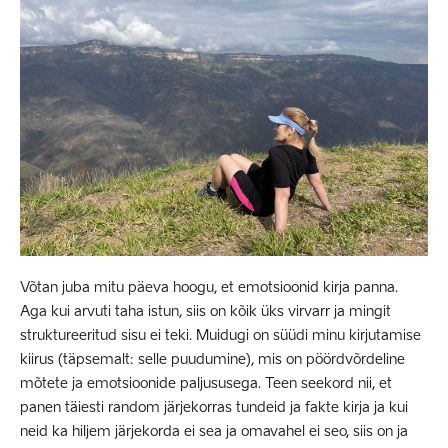
Võtan juba mitu päeva hoogu, et emotsioonid kirja panna.
Aga kui arvuti taha istun, siis on kõik üks virvarr ja mingit
struktureeritud sisu ei teki. Muidugi on süüdi minu kirjutamise
kiirus (täpsemalt: selle puudumine), mis on pöördvõrdeline
mõtete ja emotsioonide paljususega. Teen seekord nii, et
panen täiesti random järjekorras tundeid ja fakte kirja ja kui
neid ka hiljem järjekorda ei sea ja omavahel ei seo, siis on ja