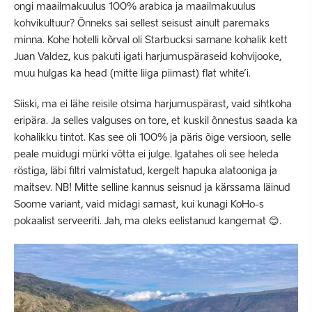
ongi maailmakuulus 100% arabica ja maailmakuulus
kohvikultuur? Õnneks sai sellest seisust ainult paremaks
minna. Kohe hotelli kõrval oli Starbucksi sarnane kohalik kett
Juan Valdez, kus pakuti igati harjumuspäraseid kohvijooke,
muu hulgas ka head (mitte liiga piimast) flat white’i.
Siiski, ma ei lähe reisile otsima harjumuspärast, vaid sihtkoha
eripära. Ja selles valguses on tore, et kuskil õnnestus saada ka
kohalikku tintot. Kas see oli 100% ja päris õige versioon, selle
peale muidugi mürki võtta ei julge. Igatahes oli see heleda
röstiga, läbi filtri valmistatud, kergelt hapuka alatooniga ja
maitsev. NB! Mitte selline kannus seisnud ja kärssama läinud
Soome variant, vaid midagi sarnast, kui kunagi KoHo-s
pokaalist serveeriti. Jah, ma oleks eelistanud kangemat 😊.