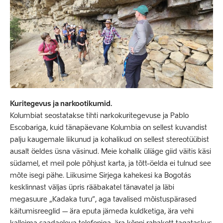
Kuritegevus ja narkootikumid.
Kolumbiat seostatakse tihti narkokuritegevuse ja Pablo
Escobariga, kuid tänapäevane Kolumbia on sellest kuvandist
palju kaugemale liikunud ja kohalikud on sellest stereotüübist
ausalt öeldes üsna väsinud. Meie kohalik üliäge giid väitis käsi
südamel, et meil pole põhjust karta, ja tõtt-öelda ei tulnud see
mõte isegi pähe. Liikusime Sirjega kahekesi ka Bogotás
kesklinnast väljas üpris rääbakatel tänavatel ja läbi
megasuure „Kadaka turu“, aga tavalised mõistuspärased
käitumisreeglid – ära eputa jämeda kuldketiga, ära vehi