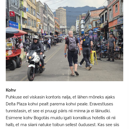
Kohv
Puhkuse eel viskasin kontoris nalja, et lähen mõneks ajaks
Delta Plaza kohvi pealt parema kohvi peale. Eravestluses
tunnistasin, et see ei pruugi päris nii minna ja ei läinudki.
Esimene kohv Bogotás muidu igati korralikus hotellis oli nii
halb, et ma siiani natuke toibun sellest õudusest. Kas see siis