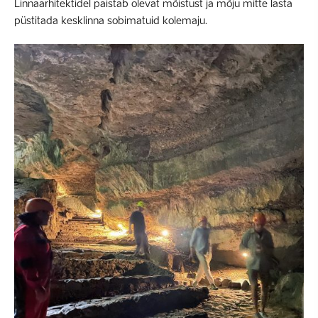
Linnaarhitektidel paistab olevat mõistust ja mõju mitte lasta
püstitada kesklinna sobimatuid kolemaju.