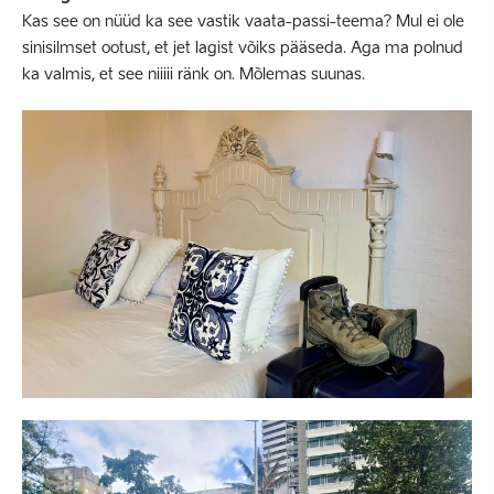
Kas see on nüüd ka see vastik vaata-passi-teema? Mul ei ole
sinisilmset ootust, et jet lagist võiks pääseda. Aga ma polnud
ka valmis, et see niiiii ränk on. Mõlemas suunas.