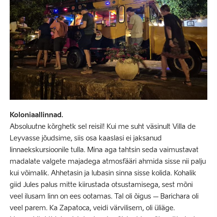
Koloniaallinnad.
Absoluutne kõrghetk sel reisil! Kui me suht väsinult Villa de
Leyvasse jõudsime, siis osa kaaslasi ei jaksanud
linnaekskursioonile tulla. Mina aga tahtsin seda vaimustavat
madalate valgete majadega atmosfääri ahmida sisse nii palju
kui võimalik. Ahhetasin ja lubasin sinna sisse kolida. Kohalik
giid Jules palus mitte kiirustada otsustamisega, sest mõni
veel ilusam linn on ees ootamas. Tal oli õigus – Barichara oli
veel parem. Ka Zapatoca, veidi värvilisem, oli üliäge.