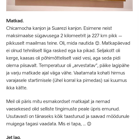
Matkad.
Chicamocha kanjon ja Suarezi kanjon. Esimene neist
maksimaalse sügavusega 2 kilomeetrit ja 227 km pikk –
pikkuselt maailmas teine. Oli, mida nautida 😊. Matkapäevad
ei olnud tehniliselt liiga rasked ega ka pikad. Seljakott oli
kerge, kaasas oli põhimõtteliselt vaid vesi, aga seda pidi
olema piisavalt. Temperatuur oli „arvestatav“, päike lagipähe
ja varju matkade ajal väga vähe. Vaatamata kohati hirmus
varajasele startimisele (ühel korral ka pimedas) sai kuumus
ikka kätte.
Meil oli päris mitu esmakordset matkajat ja nemad
vaesekesed olid selliste tingimuste peale üpris emunud.
Usutavasti on tänaseks kõik taastunud ja saavad möödunule
muigega tagasi vaadata. Mis ei tapa, … 😊
Jet lag.