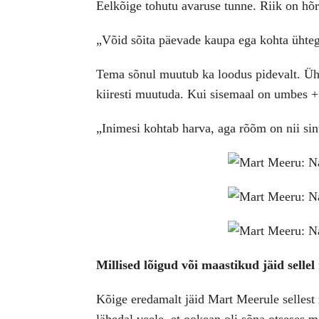
Eelkõige tohutu avaruse tunne. Riik on hõre
„Võid sõita päevade kaupa ega kohta ühtegi
Tema sõnul muutub ka loodus pidevalt. Ühel
kiiresti muutuda. Kui sisemaal on umbes +
„Inimesi kohtab harva, aga rõõm on nii sin
Millised lõigud või maastikud jäid selle
Kõige eredamalt jäid Mart Meerule sellest 