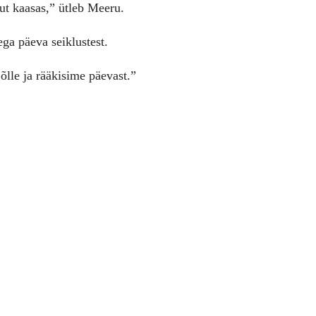
lut kaasas,” ütleb Meeru.
ega päeva seiklustest.
õlle ja rääkisime päevast.”