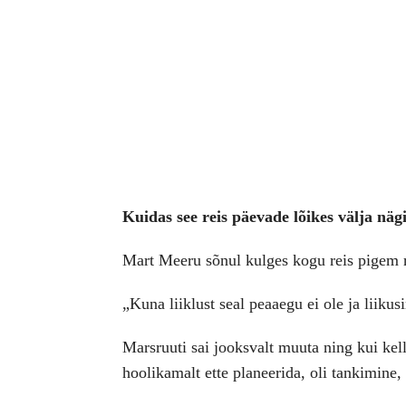
Kuidas see reis päevade lõikes välja nägi
Mart Meeru sõnul kulges kogu reis pigem r
„Kuna liiklust seal peaaegu ei ole ja liiku
Marsruuti sai jooksvalt muuta ning kui kell
hoolikamalt ette planeerida, oli tankimine,