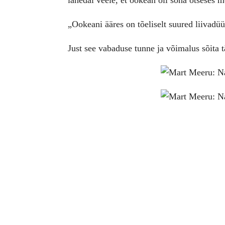
lähedal veele, et ookean oli sõna otseses mõ
„Ookeani ääres on tõeliselt suured liivadüün
Just see vabaduse tunne ja võimalus sõita t