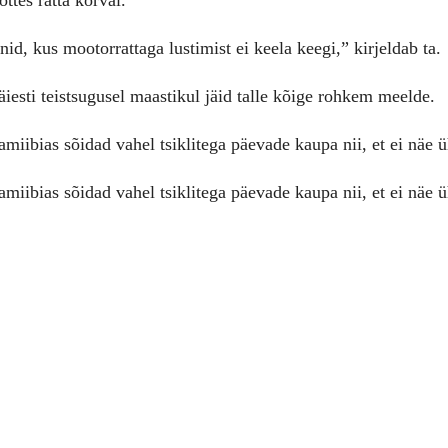
ttes ratta kõrval.
id, kus mootorrattaga lustimist ei keela keegi,” kirjeldab ta.
äiesti teistsugusel maastikul jäid talle kõige rohkem meelde.