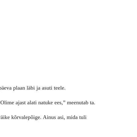
va plaan läbi ja asuti teele.
 Olime ajast alati natuke ees,” meenutab ta.
väike kõrvalepõige. Ainus asi, mida tuli