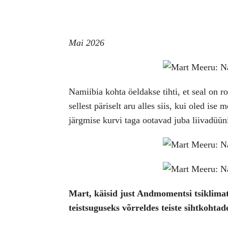
Mai 2026
Namiibia kohta öeldakse tihti, et seal on
sellest päriselt aru alles siis, kui oled is
järgmise kurvi taga ootavad juba liivadüün
Mart, käisid just Andmomentsi tsiklimat
teistsuguseks võrreldes teiste sihtkohta