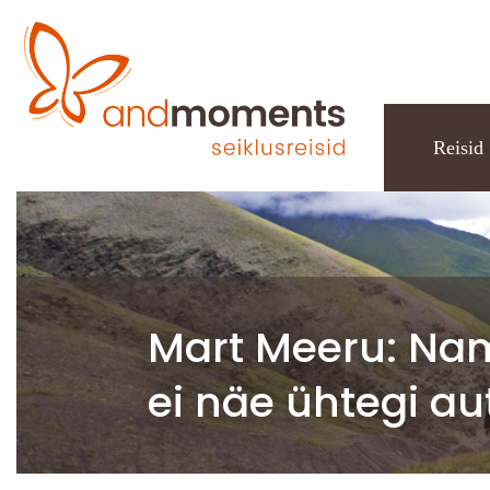
Reisid
Mart Meeru: Nami
ei näe ühtegi au