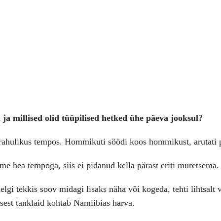
 ja millised olid tüüpilised hetked ühe päeva jooksul?
ahulikus tempos. Hommikuti söödi koos hommikust, arutati päe
sime hea tempoga, siis ei pidanud kella pärast eriti muretsema.
elgi tekkis soov midagi lisaks näha või kogeda, tehti lihtsalt 
 sest tanklaid kohtab Namiibias harva.