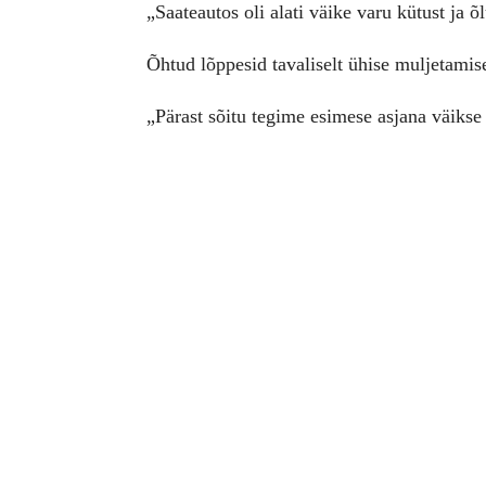
„Saateautos oli alati väike varu kütust ja õ
Õhtud lõppesid tavaliselt ühise muljetamis
„Pärast sõitu tegime esimese asjana väikse 