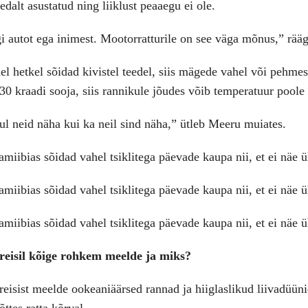
dalt asustatud ning liiklust peaaegu ei ole.
 autot ega inimest. Mootorratturile on see väga mõnus,” rääg
 hetkel sõidad kivistel teedel, siis mägede vahel või pehmes
30 kraadi sooja, siis rannikule jõudes võib temperatuur pool
ul neid näha kui ka neil sind näha,” ütleb Meeru muiates.
l reisil kõige rohkem meelde ja miks?
reisist meelde ookeaniäärsed rannad ja hiiglaslikud liivadüün