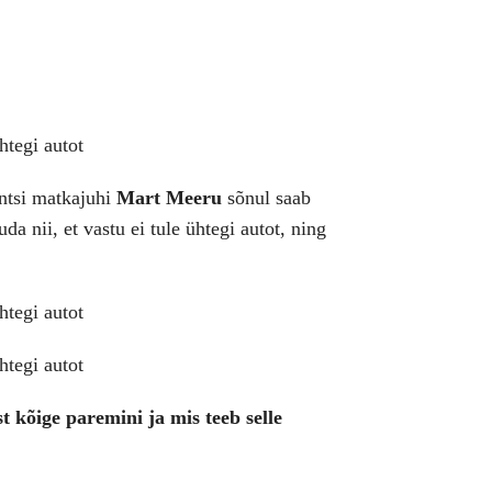
entsi matkajuhi
Mart Meeru
sõnul saab
da nii, et vastu ei tule ühtegi autot, ning
 kõige paremini ja mis teeb selle