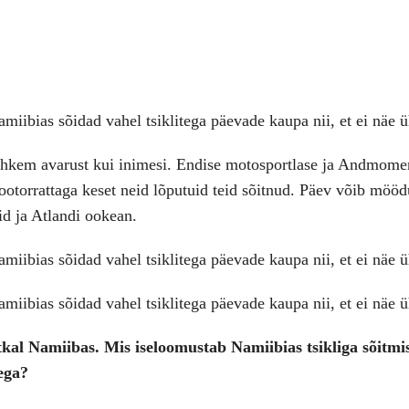
 rohkem avarust kui inimesi. Endise motosportlase ja Andmom
e mootorrattaga keset neid lõputuid teid sõitnud. Päev võib möödu
id ja Atlandi ookean.
kal Namiibas. Mis iseloomustab Namiibias tsikliga sõitmist
dega?