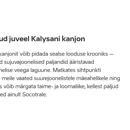
ud juveel Kalysani kanjon
kanjonit võib pidada sealse looduse krooniks –
d sujuvajoonelised paljandid ääristavad
ohelise veega laguune. Matkates sihtpunkti
 meile vaated suurejoonelistele mäeahelikele ning
võib märgata taime- ja loomaliike, kellest paljud
d ainult Socotrale.