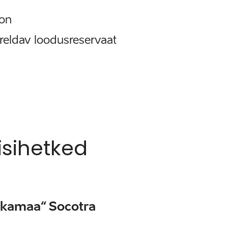
jon
reldav loodusreservaat
sihetked
ukamaa“ Socotra