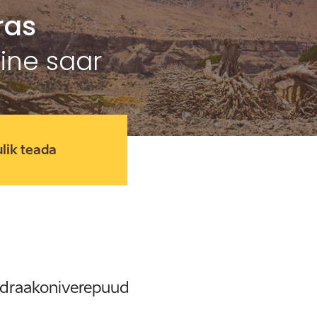
ras
ine saar
lik teada
d draakoniverepuud