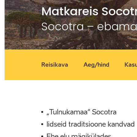
Matkareis Socot
Socotra – ebama
Reisikava
Aeg/hind
Kasu
„Tulnukamaa“ Socotra
Iidseid traditsioone kandva
Ehe elu mägikülades