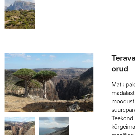
Terava
orud
Matk paku
madalast 
moodustu
suurepär
Teekond v
kõrgeimas