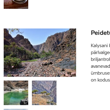
Peidet
Kalysani 
pärlvalge
briljantr
avanevad
ümbruses 
on koduse