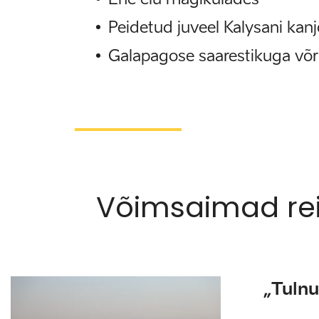
Peidetud juveel Kalysani kan
Galapagose saarestikuga võr
Võimsaimad rei
„Tuln