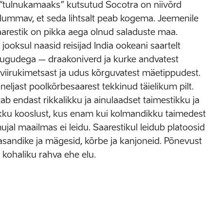
 “tulnukamaaks” kutsutud Socotra on niivõrd
 lummav, et seda lihtsalt peab kogema. Jeemenile
aarestik on pikka aega olnud saladuste maa.
 jooksul naasid reisijad India ookeani saartelt
 lugudega – draakoniverd ja kurke andvatest
viirukimetsast ja udus kõrguvatest mäetippudest.
eljast poolkõrbesaarest tekkinud täielikum pilt.
ab endast rikkalikku ja ainulaadset taimestikku ja
kku kooslust, kus enam kui kolmandikku taimedest
ujal maailmas ei leidu. Saarestikul leidub platoosid
tasandike ja mägesid, kõrbe ja kanjoneid. Põnevust
kohaliku rahva ehe elu.