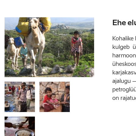
Ehe el
Kohalike 
kulgeb ü
harmoonia
üheskoos
karjakasv
ajalugu –
petroglüü
on rajatu