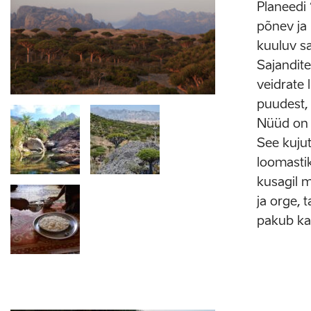
Planeedi
põnev ja
kuuluv s
Sajandite
veidrate
puudest, 
Nüüd on n
See kujut
loomasti
kusagil m
ja orge, 
pakub ka 