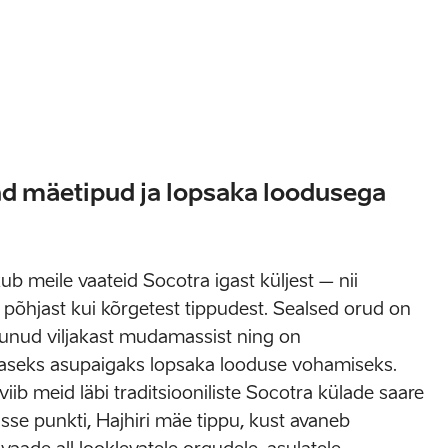
d mäetipud ja lopsaka loodusega
b meile vaateid Socotra igast küljest – nii
põhjast kui kõrgetest tippudest. Sealsed orud on
nud viljakast mudamassist ning on
aseks asupaigaks lopsaka looduse vohamiseks.
iib meid läbi traditsiooniliste Socotra külade saare
se punkti, Hajhiri mäe tippu, kust avaneb