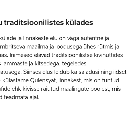
u traditsioonilistes külades
külade ja linnakeste elu on väga autentne ja
mbritseva maailma ja loodusega ühes rütmis ja
s. Inimesed elavad traditsioonilistse kivihüttides
 lammaste ja kitsedega: tegeledes
atusega. Siinses elus leidub ka saladusi ning iidset
 külastame Qulensyat, linnakest, mis on tuntud
fide ehk kivisse raiutud maalingute poolest, mis
d teadmata ajal.