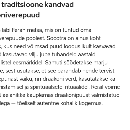
d traditsioone kandvad
oniverepuud
läbi Ferah metsa, mis on tuntud oma
verepuude poolest. Socotra on ainus koht
, kus need võimsad puud looduslikult kasvavad.
 kasutavad vilju juba tuhandeid aastaid
ilistel eesmärkidel. Samuti söödetakse marju
, sest usutakse, et see parandab nende tervist.
punast vaiku, nn draakoni verd, kasutatakse ka
istamisel ja spirituaalsetel rituaalidel. Reisil võime
ülaelanikke kauplemas draakonipuust valmistatud
dega – tõeliselt autentne kohalik kogemus.