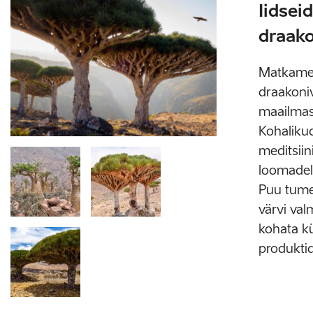
Iidsei
draak
Matkame 
draakoni
maailmas
Kohalikud
meditsiin
loomadele
Puu tume
värvi valm
kohata k
produkti