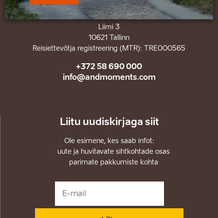
&Moments OÜ
Liimi 3
10621 Tallinn
Reisiettevõtja registreering (MTR): TRE000565
+372 58 690 000
info@andmoments.com
Liitu uudiskirjaga siit
Ole esimene, kes saab infot:
uute ja huvitavate sihtkohtade osas
parimate pakkumiste kohta