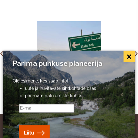
×
Parima puhkuse planeerija
Ole esimene, kes saab infot:
uute ja huvitavate sihtkohtade osas
parimate pakkumiste kohta
Liitu
and
moments seiklusreisid