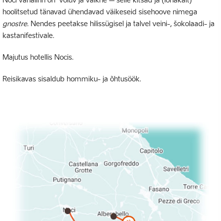
Noci vanalinn on võluv ja vaikne – selle kitsad ja (lohakalt)
hoolitsetud tänavad ühendavad väikeseid sisehoove nimega
gnostre
. Nendes peetakse hilissügisel ja talvel veini-, šokolaadi- ja
kastanifestivale.
Majutus hotellis Nocis.
Reisikavas sisaldub hommiku- ja õhtusöök.