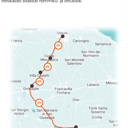
Reisikavad sisaldub hommiku- ja õhtusöök.