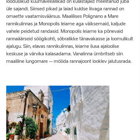
looduslikud kuumaveeallikad on külastajaid meelitanud juba
üle sajandi. Siinsed pikad ja laiad kuldse liivaga rannad on
omaette vaatamisväärsus. Maalilises Polignano a Mare
rannikulinnas ja Monopolis leiame aga väiksemaid, kaljude
vahele peidetud randasid. Monopolis leiame ka põnevaid
rannaäärseid söögikohti, sõbralikke tänavakasse ja loomulikult
ajalugu. Siin, elavas rannikulinnas, leiame ilusa ajaloolise
keskuse ja värvika kalasadama. Vanalinna ümbritseb siin
maaliline lungomare – mööda rannajoont looklev jalutusrada.