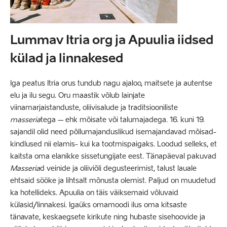
Lummav Itria org ja Apuulia iidsed
külad ja linnakesed
Iga peatus Itria orus tundub nagu ajaloo, maitsete ja autentse
elu ja ilu segu. Oru maastik võlub lainjate
viinamarjaistanduste, oliivisalude ja traditsiooniliste
masseria
tega – ehk mõisate või talumajadega. 16. kuni 19.
sajandil olid need põllumajanduslikud isemajandavad mõisad-
kindlused nii elamis- kui ka tootmispaigaks. Loodud selleks, et
kaitsta oma elanikke sissetungijate eest. Tänapäeval pakuvad
Masseria
d veinide ja oliiviõli degusteerimist, talust lauale
ehtsaid sööke ja lihtsalt mõnusta olemist. Paljud on muudetud
ka hotellideks. Apuulia on täis väiksemaid võluvaid
külasid/linnakesi. Igaüks omamoodi ilus oma kitsaste
tänavate, keskaegsete kirikute ning hubaste sisehoovide ja