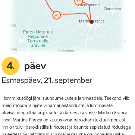
4.
päev
Esmaspäev, 21. september
Hommikusöögi järel suundume uutele jahimaadele. Teekond viib
meid mööda lainjate viinamarjaistanduste ja lummavate
oliivisaludega Itria orgu, selle südames asuvasse Martina Franca
linna. Martina Franca on kuulus oma barokkarhitektuuri poolest:
linn on tulvil barokkstiilis kirikutest ja kaunite sepistatud rõdudega
paleedest. Suvel toimub siin mainekas Itria oru ooperimuusika