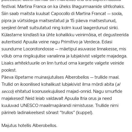
festival. Martina Franca on ka üheks lihagurmaanide sihtkohaks.
Siin saab maitsta kuulsat Capocollo di Martina Francat – soola,
pipra ja vürtsidega maitsestatud ja 15 päeva maitsestunud,
seejärel õrnalt suitsutatud ning kolm kuud laagerdunud sinki.
Külastame kindlasti ka ühte kohalikku veinimõisa, et degusteerida
autentseid Apuulia veine nagu Primitivo ja Verdeca. Edasi
suundume Locorotondosse – mäetipul asuvasse linnakesse, mis
võlub oma ringikujulise vanalinna ja lubjakivist valgete majadega.
Lisaks arhitektuurile on linn tuntud oma kargete valgete veinide
poolest.
Päeva lõpetame muinasjutulises Alberobellos – trullide maal.
Trullid on ikoonilised kohalikust lubjakivist ilma mördi abita (
al
secco
) ehitatud koonusekujulised majad-onnid. Nagu smurfide
majakesed! Neid leiab valdavalt Apuulia Itria orus ja need
kuuluvad UNESCO maailmapärandi nimistusse. Trullide nimi
pärineb ladinakeelsest sõnast “trullos” (kuppel).
Majutus hotellis Alberobellos.