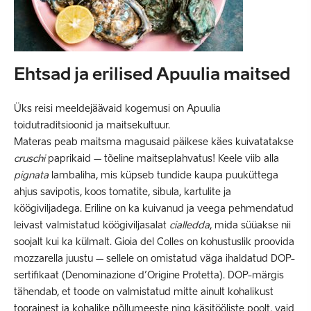
Ehtsad ja erilised Apuulia maitsed
Üks reisi meeldejäävaid kogemusi on Apuulia
toidutraditsioonid ja maitsekultuur.
Materas peab maitsma magusaid päikese käes kuivatatakse
cruschi
paprikaid – tõeline maitseplahvatus! Keele viib alla
pignata
lambaliha, mis küpseb tundide kaupa puuküttega
ahjus savipotis, koos tomatite, sibula, kartulite ja
köögiviljadega. Eriline on ka kuivanud ja veega pehmendatud
leivast valmistatud köögiviljasalat
cialledda
, mida süüakse nii
soojalt kui ka külmalt. Gioia del Colles on kohustuslik proovida
mozzarella juustu – sellele on omistatud väga ihaldatud DOP-
sertifikaat (Denominazione d’Origine Protetta). DOP-märgis
tähendab, et toode on valmistatud mitte ainult kohalikust
toorainest ja kohalike põllumeeste ning käsitööliste poolt, vaid