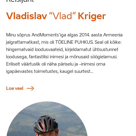
Vladislav
“Vlad”
Kriger
Minu sõprus AndMoments’iga algas 2014. aasta Armeenia
jalgrattamatkast, mis oli TÕELINE PUHKUS. Seal oli kõike:
hingematvaid loodusvaateid, kirjeldamatut ühtsustunnet
loodusega, fantastilisi inimesi ja mõnusaid söögielamusi.
Eriliselt väärtuslik oli näha päriselu ja -inimesi oma
igapäevastes toimetustes, kaugel suurtest...
Loe veel