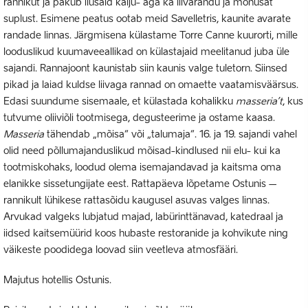
rannikut ja pakub ilusaid kalju- aga ka liivarandu ja mõnusat
suplust. Esimene peatus ootab meid Savelletris, kaunite avarate
randade linnas. Järgmisena külastame Torre Canne kuurorti, mille
looduslikud kuumaveeallikad on külastajaid meelitanud juba üle
sajandi. Rannajoont kaunistab siin kaunis valge tuletorn. Siinsed
pikad ja laiad kuldse liivaga rannad on omaette vaatamisväärsus.
Edasi suundume sisemaale, et külastada kohalikku
masseria’t
, kus
tutvume oliiviõli tootmisega, degusteerime ja ostame kaasa.
Masseria
tähendab „mõisa“ või „talumaja“. 16. ja 19. sajandi vahel
olid need põllumajanduslikud mõisad-kindlused nii elu- kui ka
tootmiskohaks, loodud olema isemajandavad ja kaitsma oma
elanikke sissetungijate eest. Rattapäeva lõpetame Ostunis –
rannikult lühikese rattasõidu kaugusel asuvas valges linnas.
Arvukad valgeks lubjatud majad, labürinttänavad, katedraal ja
iidsed kaitsemüürid koos hubaste restoranide ja kohvikute ning
väikeste poodidega loovad siin veetleva atmosfääri.
Majutus hotellis Ostunis.