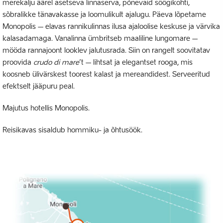
merekalju äärel asetseva linnaserva, põnevaid söögikohti,
sõbralikke tänavakasse ja loomulikult ajalugu. Päeva lõpetame
Monopolis – elavas rannikulinnas ilusa ajaloolise keskuse ja värvika
kalasadamaga. Vanalinna ümbritseb maaliline lungomare –
mööda rannajoont looklev jalutusrada. Siin on rangelt soovitatav
proovida
crudo di mare
’t – lihtsat ja elegantset rooga, mis
koosneb ülivärskest toorest kalast ja mereandidest. Serveeritud
efektselt jääpuru peal.
Majutus hotellis Monopolis.
Reisikavas sisaldub hommiku- ja õhtusöök.