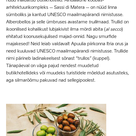
nüüd ihaldatud butiikhotellid. Ainulaadne koobas-
arhitektuurikompleks – Sassi di Matera – on nüüd linna
sümboliks ja kantud UNESCO maailmapärandi nimistusse.
Alberobellos ja selle ümbruses avastame
trulli
maad. Trullid on
ikoonilised kohalikust lubjakivist ilma mördi abita (
al secco
)
ehitatud koonusekujulised majad-onnid. Nagu smurfide
majakesed! Neid leiab valdavalt Apuulia piirkonna Itria orus ja
need kuuluvad UNESCO maailmapärandi nimistusse. Trullide
nimi pärineb ladinakeelsest sõnast “trullos” (kuppel).
Tänapäeval on väga pajud nendest muudetud
butiikhotellideks või muudeks turistidele mõeldud asutusteks,
aga silmarõõmu pakuvad nad sellegipoolest.