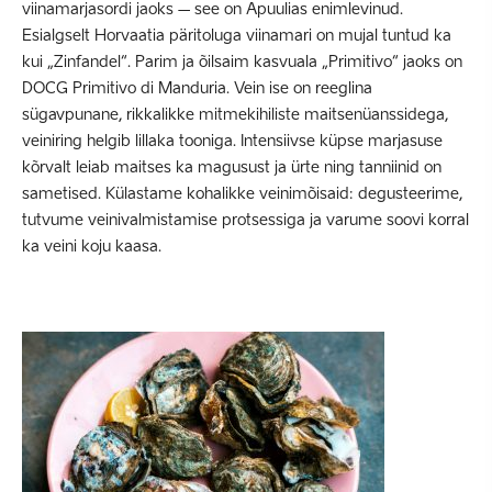
viinamarjasordi jaoks – see on Apuulias enimlevinud.
Esialgselt Horvaatia päritoluga viinamari on mujal tuntud ka
kui „Zinfandel“. Parim ja õilsaim kasvuala „Primitivo“ jaoks on
DOCG Primitivo di Manduria. Vein ise on reeglina
sügavpunane, rikkalikke mitmekihiliste maitsenüanssidega,
veiniring helgib lillaka tooniga. Intensiivse küpse marjasuse
kõrvalt leiab maitses ka magusust ja ürte ning tanniinid on
sametised. Külastame kohalikke veinimõisaid: degusteerime,
tutvume veinivalmistamise protsessiga ja varume soovi korral
ka veini koju kaasa.