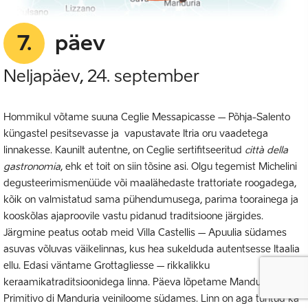
7.
päev
Neljapäev, 24. september
Hommikul võtame suuna Ceglie Messapicasse – Põhja-Salento
küngastel pesitsevasse ja vapustavate Itria oru vaadetega
linnakesse. Kaunilt autentne, on Ceglie sertifitseeritud
città della
gastronomia
, ehk et toit on siin tõsine asi. Olgu tegemist Michelini
degusteerimismenüüde või maalähedaste trattoriate roogadega,
kõik on valmistatud sama pühendumusega, parima toorainega ja
kooskõlas ajaproovile vastu pidanud traditsioone järgides.
Järgmine peatus ootab meid Villa Castellis – Apuulia südames
asuvas võluvas väikelinnas, kus hea sukelduda autentsesse Itaalia
ellu. Edasi väntame Grottagliesse – rikkalikku
keraamikatraditsioonidega linna. Päeva lõpetame Mandurias –
Primitivo di Manduria veiniloome südames. Linn on aga tuntud ka