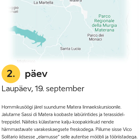
2.
päev
Laupäev, 19. september
Hommikusöögi järel suundume Matera linnaekskursioonile.
Jalutame Sassi di Matera koobaste labürintides ja terassidel-
treppidel. Näiteks külastame kalju-koopakirikuid nende
hämmastavate varakeskaegsete freskodega. Piilume sisse Vico
Solitario iidsesse „elamusse“ selle autentse mööbli ja tööriistadega.