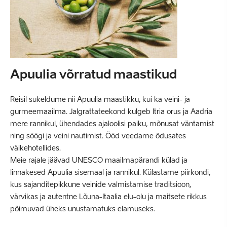
Apuulia võrratud maastikud
Reisil sukeldume nii Apuulia maastikku, kui ka veini- ja
gurmeemaailma. Jalgrattateekond kulgeb Itria orus ja Aadria
mere rannikul, ühendades ajaloolisi paiku, mõnusat väntamist
ning söögi ja veini nautimist. Ööd veedame õdusates
väikehotellides.
Meie rajale jäävad UNESCO maailmapärandi külad ja
linnakesed Apuulia sisemaal ja rannikul. Külastame piirkondi,
kus sajanditepikkune veinide valmistamise traditsioon,
värvikas ja autentne Lõuna-Itaalia elu-olu ja maitsete rikkus
põimuvad üheks unustamatuks elamuseks.