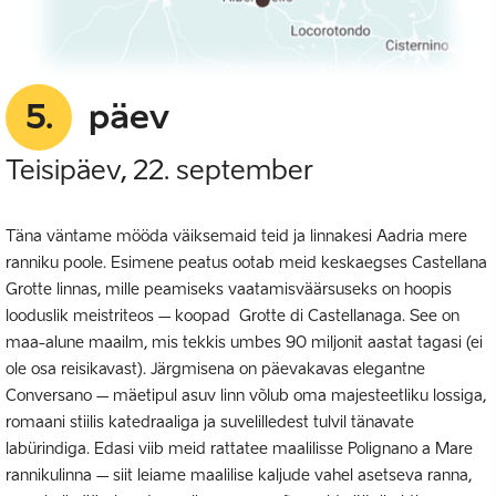
5.
päev
Teisipäev, 22. september
Täna väntame mööda väiksemaid teid ja linnakesi Aadria mere
ranniku poole. Esimene peatus ootab meid keskaegses Castellana
Grotte linnas, mille peamiseks vaatamisväärsuseks on hoopis
looduslik meistriteos – koopad Grotte di Castellanaga. See on
maa-alune maailm, mis tekkis umbes 90 miljonit aastat tagasi (ei
ole osa reisikavast). Järgmisena on päevakavas elegantne
Conversano – mäetipul asuv linn võlub oma majesteetliku lossiga,
romaani stiilis katedraaliga ja suvelilledest tulvil tänavate
labürindiga. Edasi viib meid rattatee maalilisse Polignano a Mare
rannikulinna – siit leiame maalilise kaljude vahel asetseva ranna,