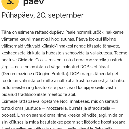
3.
päev
Pühapäev, 20. september
Täna on esimene rattasõidupäev. Peale hommikusööki hakkame
väntama kaunil maastikul Noci suunas. Päeva jooksul läbime
väiksemaid võluvaid külasid/linnakesi nende kitsaste tänavate,
keskaegsete kirikute ja hubaste sisehoovide ja väljakutega. Teeme
peatuse Gioia del Colles, mis on tuntud oma mozzarella juustude
järgi – neile on omistatud väga ihaldatud DOP-sertifikaat
(Denominazione d’Origine Protetta). DOP-märgis tähendab, et
toode on valmistatud mitte ainult kohalikust toorainest ja kohalike
põllumeeste ning käsitööliste poolt, vaid ka ajaproovile vastu
pidanud traditsiooniliste meetodite abil.
Esimese rattapäeva lõpetame Noci linnakeses, mis on samuti
tuntud oma juustude – mozzarella, burrata ja stracciatella –
poolest. Linn on saanud oma nime kreeka pähklite järgi, mida on
siin külluses ja mida kasutatakse peamiselt likööride koostisosana.