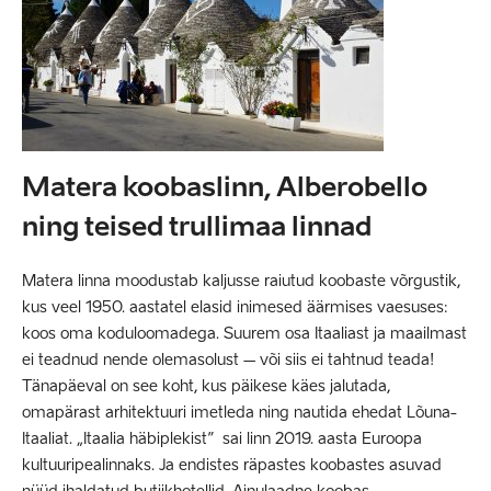
Matera koobaslinn, Alberobello
ning teised trullimaa linnad
Matera linna moodustab kaljusse raiutud koobaste võrgustik,
kus veel 1950. aastatel elasid inimesed äärmises vaesuses:
koos oma koduloomadega. Suurem osa Itaaliast ja maailmast
ei teadnud nende olemasolust – või siis ei tahtnud teada!
Tänapäeval on see koht, kus päikese käes jalutada,
omapärast arhitektuuri imetleda ning nautida ehedat Lõuna-
Itaaliat. „Itaalia häbiplekist” sai linn 2019. aasta Euroopa
kultuuripealinnaks. Ja endistes räpastes koobastes asuvad