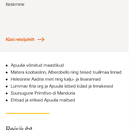
Keskmine
Küsi reisijuhilt
Apuulia võrratud maastikud
Matera koobaslinn, Alberobello ning teised
trulli
maa linnad
Helesinine Aadria meri ning kalju- ja liivarannad
Lummav Itria org ja Apuulia iidsed külad ja linnakesed
Suursugune Primitivo di Manduria
Ehtsad ja erilised Apuulia maitsed
Reisijuht