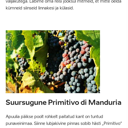
väljakutega. Läbime oma reisi jooksul mitmeid, et mitte öelda
kümneid siinseid linnakesi ja külasid.
Suursugune Primitivo di Manduria
Apuulia päikse poolt rohkelt paitatud kant on tuntud
punaveinimaa. Siinne lubjakivine pinnas sobib hästi „Primitivo“