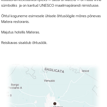
sümboliks ja on kantud UNESCO maailmapärandi nimistusse.
Õhtul koguneme esimesele ühisele õhtusöögile mõnes põnevas
Matera restoranis.
Majutus hotellis Materas.
Reisikavas sisaldub õhtusöök.