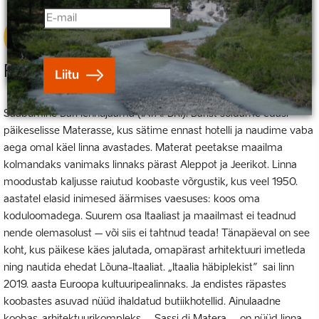
Kirjuta meile julgelt – vastame rõõmuga!
1.
päev
Võta ühendust
Reede, 18. september
Liitu
Saabumine Bari lennujaama (IATA: BRI). Barist sõidame edasi
päikeselisse Materasse, kus sätime ennast hotelli ja naudime vaba
aega omal käel linna avastades. Materat peetakse maailma
kolmandaks vanimaks linnaks pärast Aleppot ja Jeerikot. Linna
moodustab kaljusse raiutud koobaste võrgustik, kus veel 1950.
aastatel elasid inimesed äärmises vaesuses: koos oma
koduloomadega. Suurem osa Itaaliast ja maailmast ei teadnud
nende olemasolust – või siis ei tahtnud teada! Tänapäeval on see
koht, kus päikese käes jalutada, omapärast arhitektuuri imetleda
ning nautida ehedat Lõuna-Itaaliat. „Itaalia häbiplekist” sai linn
2019. aasta Euroopa kultuuripealinnaks. Ja endistes räpastes
koobastes asuvad nüüd ihaldatud butiikhotellid. Ainulaadne
koobas-arhitektuurikompleks – Sassi di Matera – on nüüd linna