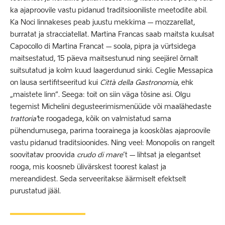
ka ajaproovile vastu pidanud traditsiooniliste meetodite abil.
Ka Noci linnakeses peab juustu mekkima – mozzarellat,
burratat ja stracciatellat. Martina Francas saab maitsta kuulsat
Capocollo di Martina Francat – soola, pipra ja vürtsidega
maitsestatud, 15 päeva maitsestunud ning seejärel õrnalt
suitsutatud ja kolm kuud laagerdunud sinki. Ceglie Messapica
on lausa sertifitseeritud kui
Città della Gastronomia
, ehk
„maistete linn“. Seega: toit on siin väga tõsine asi. Olgu
tegemist Michelini degusteerimismenüüde või maalähedaste
trattoria’
te roogadega, kõik on valmistatud sama
pühendumusega, parima toorainega ja kooskõlas ajaproovile
vastu pidanud traditsioonides. Ning veel: Monopolis on rangelt
soovitatav proovida
crudo di mare
’t – lihtsat ja elegantset
rooga, mis koosneb ülivärskest toorest kalast ja
mereandidest. Seda serveeritakse äärmiselt efektselt
purustatud jääl.